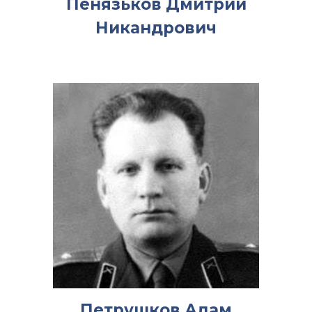
Пенязьков Дмитрий
Никандрович
Петрушков Адам